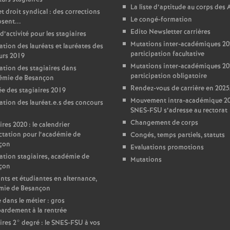
La liste d’aptitude au corps des
t droit syndical : des corrections
Le congé-formation
sent...
Edito Newsletter carrières
d’activité pour les stagiaires
Mutations inter-académiques 20
ation des lauréats et lauréates des
participation facultative
urs 2019
Mutations inter-académiques 20
ation des stagiaires dans
participation obligatoire
démie de Besançon
Rendez-vous de carrière en 202
e des stagiaires 2019
Mouvement intra-académique 202
ation des lauréat.e.s des concours
SNES-FSU s’adresse au rectorat
Changement de corps
ires 2020 : le calendrier
ctation pour l’académie de
Congés, temps partiels, statuts
çon
Evaluations promotions
ation stagiaires, académie de
Mutations
çon
nts et étudiantes en alternance,
mie de Besançon
 dans le métier : gros
ardement à la rentrée
ires 2° degré : le SNES-FSU à vos