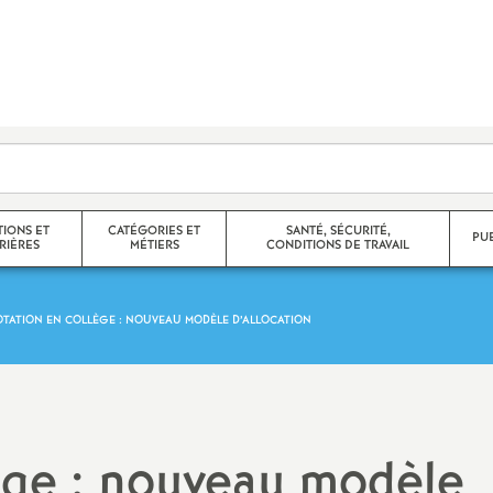
TIONS ET
CATÉGORIES ET
SANTÉ, SÉCURITÉ,
PU
RIÈRES
MÉTIERS
CONDITIONS DE TRAVAIL
OTATION EN COLLÈGE : NOUVEAU MODÈLE D’ALLOCATION
e corps
Agrégés
 partiels,
Certifiés
Non Titulaires
ège : nouveau modèle
promotions