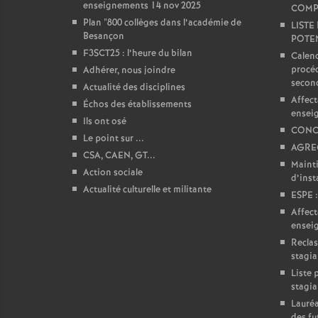
enseignements 14 nov 2025
COMP
e
Plan "800 collèges dans l’académie de
LISTE
Besançon
POTEN
F3SCT25 : l’heure du bilan
Calend
c
procéd
Adhérer, nous joindre
secon
Actualité des disciplines
o
Affect
Échos des établissements
ensei
Ils ont osé
n
CONC
Le point sur ...
AGREG
CSA, CAEN, GT...
Mainti
d
Action sociale
d’insta
Actualité culturelle et militante
ESPE :
d
Affect
ensei
e
Reclas
stagia
Liste 
g
stagia
Lauréa
des fu