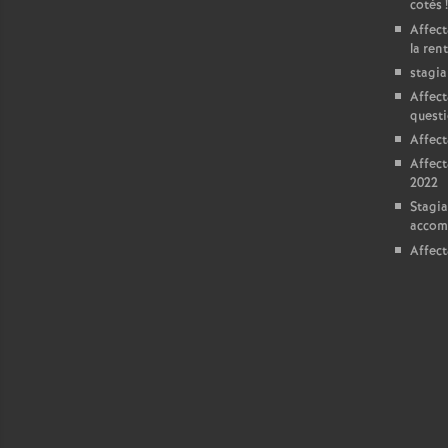
T
cotés
!
Affect
la ren
o
stagia
Affect
u
questi
Affect
r
Affect
2022
s
Stagia
accom
Affect