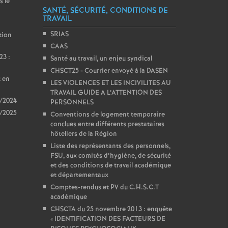
s le
SANTÉ, SÉCURITÉ, CONDITIONS DE
TRAVAIL
SRIAS
tion
CAAS
23 :
Santé au travail, un enjeu syndical
CHSCT25 - Courrier envoyé à la DASEN
t en
LES VIOLENCES ET LES INCIVILITES AU
TRAVAIL GUIDE A L’ATTENTION DES
3/2024
PERSONNELS
4/2025
Conventions de logement temporaire
conclues entre différents prestataires
hôteliers de la Région
Liste des représentants des personnels,
FSU, aux comités d’hygiène, de sécurité
et des conditions de travail académique
et départementaux
Comptes-rendus et PV du C.H.S.C.T
académique
CHSCTA du 25 novembre 2013 : enquête
«
IDENTIFICATION DES FACTEURS DE