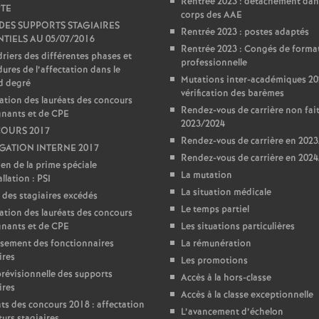
Rentrée 2023 : détachement dan
TE
corps des AAE
 DES SUPPORTS STAGIAIRES
Rentrée 2023 : postes adaptés
TIELS AU 05/07/2016
Rentrée 2023 : Congés de forma
riers des différentes phases et
professionnelle
ures de l’affectation dans le
Mutations inter-académiques 20
d degré
vérification des barèmes
ation des lauréats des concours
Rendez-vous de carrière non fai
gnants et de CPE
2023/2024
OURS 2017
Rendez-vous de carrière en 202
ATION INTERNE 2017
Rendez-vous de carrière en 202
en de la prime spéciale
La mutation
llation : PSI
La situation médicale
 des stagiaires excédés
Le temps partiel
ation des lauréats des concours
gnants et de CPE
Les situations particulières
sement des fonctionnaires
La rémunération
ires
Les promotions
prévisionnelle des supports
Accès à la hors-classe
ires
Accès à la classe exceptionnelle
ts des concours 2018 : affectation
L’avancement d’échelon
turs stagiaires