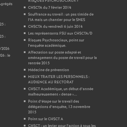
RISQUES PSYCHOSOCIAUX
»
 Agrégés
CHSCTA du 7 février 2014
Souffrance au travail : un pas timide de
l’IA mais un chantier pour le SNES
25 :
CHSCTA du vendredi 6 juin 2014
Les représentants FSU aux CHSCTA/D
25 :
Risques Psychosociaux, point sur
l’enquête académique.
5/2026
Affectation sur poste adapté et
6 : le
aménagement du poste de travail pour la
rentrée 2015
Médecine de prévention
MIEUX TRAITER LES PERSONNELS :
AUDIENCE AU RECTORAT
CHSCT Académique, un début d’année
malheureusement «
dense
»...
Point d’étape sur le travail des
délégations d’enquête, 13 novembre
2015
Point sur le CHSCT A
CHSCT : un levier pour l’action à tous les