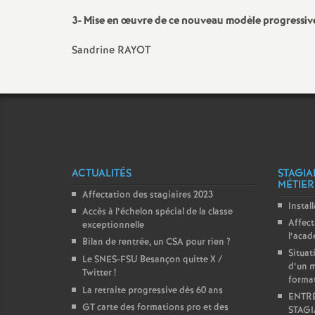
e
3-
Mise en œuvre de ce nouveau modèle progressive su
m
Sandrine RAYOT
e
n
t
ACTUALITÉS
STAGIA
MÉTIER
s
Affectation des stagiaires 2023
Instal
Accès à l’échelon spécial de la classe
Affect
exceptionnelle
d
l’aca
Bilan de rentrée, un CSA pour rien
?
Situat
Le SNES-FSU Besançon quitte X /
e
d’un m
Twitter
!
forma
La retraite progressive dès 60 ans
ENTRÉ
S
GT carte des formations pro et des
STAGI