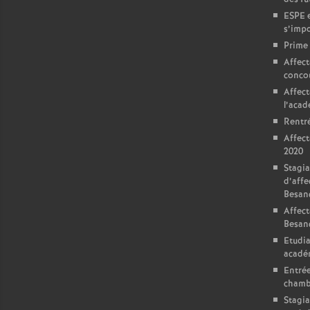
r
ESPE e
é
s’impo
Prime 
Affect
O
conco
Affect
r
l’aca
Rentré
l
Affect
2020
Stagia
é
d’affe
Besan
a
Affect
Besan
n
Etudia
acadé
Entrée
s
chamb
Stagia