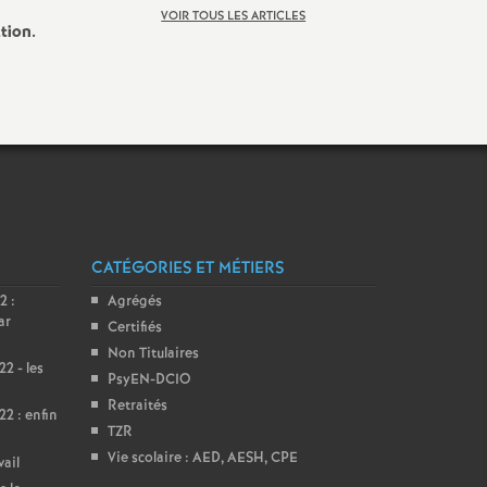
VOIR TOUS LES ARTICLES
tion.
CATÉGORIES ET MÉTIERS
2 :
Agrégés
ar
Certifiés
Non Titulaires
2 - les
PsyEN-DCIO
Retraités
2 : enfin
TZR
Vie scolaire : AED, AESH, CPE
vail