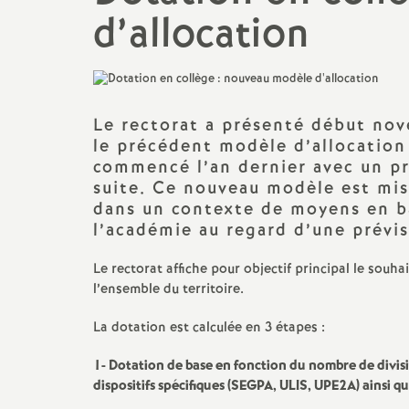
N
d’allocation
Ils ont osé
Mutations
a
Le point sur ...
t
CSA, CAEN, GT...
Le rectorat a présenté début nov
i
le précédent modèle d’allocation
Action sociale
commencé l’an dernier avec un pr
o
suite. Ce nouveau modèle est mis
Actualité culturelle et
dans un contexte de moyens en ba
militante
l’académie au regard d’une prévis
n
Le rectorat affiche pour objectif principal le souh
a
l’ensemble du territoire.
l
La dotation est calculée en 3 étapes :
1-
Dotation de base en fonction du nombre de divis
d
dispositifs spécifiques (SEGPA, ULIS, UPE2A) ainsi qu