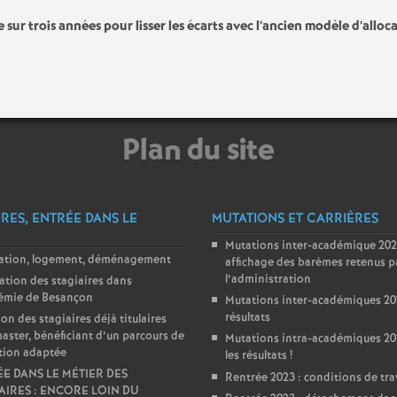
r trois années pour lisser les écarts avec l’ancien modèle d’alloca
Plan du site
IRES, ENTRÉE DANS LE
MUTATIONS ET CARRIÈRES
Mutations inter-académique 202
lation, logement, déménagement
affichage des barèmes retenus p
l’administration
ation des stagiaires dans
démie de Besançon
Mutations inter-académiques 202
résultats
ion des stagiaires déjà titulaires
aster, bénéficiant d’un parcours de
Mutations intra-académiques 202
tion adaptée
les résultats
!
E DANS LE MÉTIER DES
Rentrée 2023 : conditions de tra
AIRES : ENCORE LOIN DU