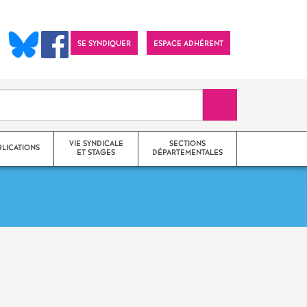
SE SYNDIQUER
ESPACE ADHÉRENT
Recherche sur le 
VIE SYNDICALE
SECTIONS
BLICATIONS
ET STAGES
DÉPARTEMENTALES
Actions
SNES 25 (Doubs)
Communiqués
SNES 39 (Jura)
Imprimer
Stages de formation
SNES 70 (Haute-Saône)
l'article
syndicale