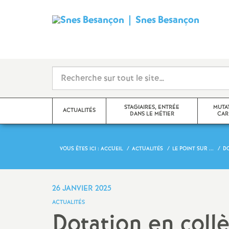
Snes Besançon
S
y
n
d
STAGIAIRES, ENTRÉE
MUTA
ACTUALITÉS
DANS LE MÉTIER
CAR
i
c
VOUS ÊTES ICI :
ACCUEIL
ACTUALITÉS
LE POINT SUR ...
D
Adhérer, nous joindre
Changement d
a
Actualité des disciplines
Congés, temps
26 JANVIER 2025
statuts
t
ACTUALITÉS
Échos des établissements
Dotation en coll
Evaluations 