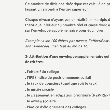
e
Ce nombre de divisions théorique est calculé en pre
faisant un arrondi à l’entier supérieur.
s
Chaque niveau n’ayant pas en réalité un multiple 
théorique inférieur au nombre réel et cause donc un
E
sur l’enveloppe supplémentaire pour équilibrer.
n
Exemple : avec 100 élèves par niveau, l’effectif es
sont financées, il en faut au moins 16.
s
2-
Attribution d’une enveloppe supplémentaire qui f
de critères :
e
l’effectif du collège
i
l’IPS (indice de positionnement social)
le taux de boursiers (quel que soit le taux)
la mixité sociale
g
le classement en éducation prioritaire (REP/REP+
le niveau scolaire
n
l’indice d’éloignement des collèges