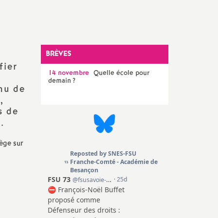
SNES 90 (T. de Belfort)
Congrès, instances et
élections internes
Elections professionnelles
BRÈVES
fier
14 novembre
Quelle école pour
t
demain
?
nu de
,
s de
.
lège sur