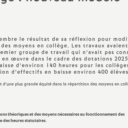
PsyEN-DCIO
Retraités
TZR
embre le résultat de sa réflexion pour modi
 des moyens en collège. Les travaux avaien
Vie scolaire : AED, AESH, CPE
emier groupe de travail qui n’avait pas con
 en œuvre dans le cadre des dotations 2025
isse d’environ 140 heures pour les collège
ion d’effectifs en baisse environ 400 élèves
ait d’une plus grande équité dans la répartition des moyens en col
ions théoriques et des moyens nécessaires au fonctionnement des
e des heures statutaires.