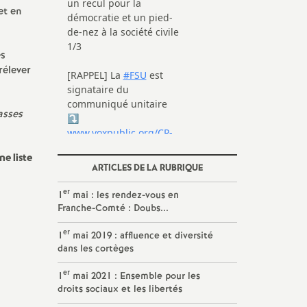
et en
es
rélever
asses
e liste
ARTICLES DE LA RUBRIQUE
er
1
mai : les rendez-vous en
Franche-Comté : Doubs...
er
1
mai 2019 : affluence et diversité
dans les cortèges
er
1
mai 2021 : Ensemble pour les
droits sociaux et les libertés