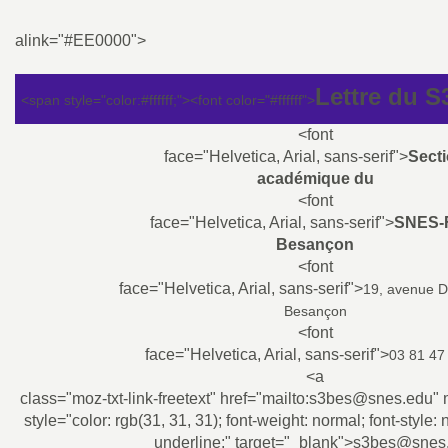
a
alink="#EE0000">
t
Lettre du 
<span style="color:#ffffff;">
<font color="#ffffff">
i
<font
face="Helvetica, Arial, sans-serif">
Sect
académique du
o
<font
face="Helvetica, Arial, sans-serif">
SNES-
n
Besançon
<font
a
face="Helvetica, Arial, sans-serif">
19, avenue D
Besançon
<font
l
face="Helvetica, Arial, sans-serif">
03 81 47
<a
d
class="moz-txt-link-freetext" href="mailto:s3bes@snes.edu"
style="color: rgb(31, 31, 31); font-weight: normal; font-style: 
underline;" target="_blank">
s3bes@snes