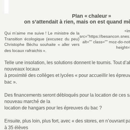
Plan «
chaleur
»
on s’attendait à rien, mais on est quand
<i
Qui m’aime me suive
! Le ministre de la
src="https://besancon.snes
Transition écologique (excusez du peu)
alt="" class="" moz-do-no
Christophe Béchu souhaite «
aller vers
height=
des locaux rafraichis
».
Telle une insolation, les solutions donnent le tournis. Tout d’ab
nouveaux locaux
à proximité des collèges et lycées «
pour accueillir les épreu
bac
».
Des financements seront débloqués pour la location de ces sal
nouveau marché de la
location de hangars pour les épreuves du bac
?
Ensuite, plus loin, plus fort, avec «
des stores, en n’ouvrant p
à 35 élèves