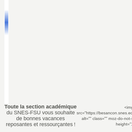
Toute la section académique
<im
du SNES-FSU vous souhaite
src="https://besancon.snes.
de bonnes vacances
alt="" class="" moz-do-not
reposantes et ressourçantes
!
height="