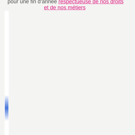
pour une fin d’année
respectueuse de nos droits
et de nos métiers
é
O
r
l
é
a
n
s
T