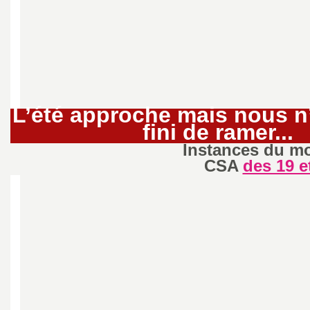
e
m
e
n
L’été approche mais nous n
fini de ramer...
t
Instances du mo
CSA
des 19 e
s
d
e
S