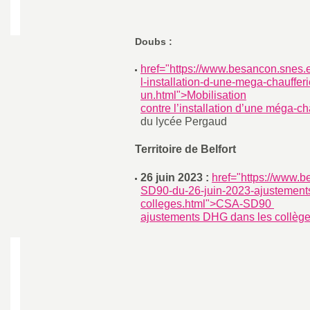
Doubs :
href="https://www.besancon.snes.e
l-installation-d-une-mega-chauffer
un.html">Mobilisation
contre l’installation d’une méga-ch
du lycée Pergaud
Territoire de Belfort
26 juin 2023 :
href="https://www.
SD90-du-26-juin-2023-ajustement
colleges.html">CSA-SD90
ajustements DHG dans les collèg