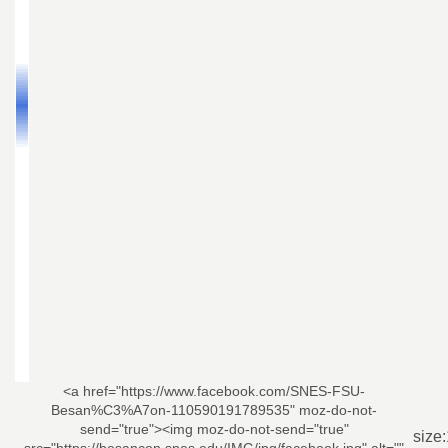
<a href="https://www.facebook.com/SNES-FSU-
Besan%C3%A7on-110590191789535" moz-do-not-
send="true"><img moz-do-not-send="true"
size