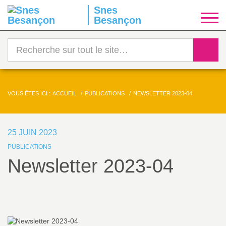
Snes
S
Besançon
y
Reche
n
d
VOUS ÊTES ICI :
ACCUEIL
PUBLICATIONS
NEWSLETTER 2023-04
i
25 JUIN 2023
c
PUBLICATIONS
Newsletter 2023-04
a
Imprimer
t
l'article
N