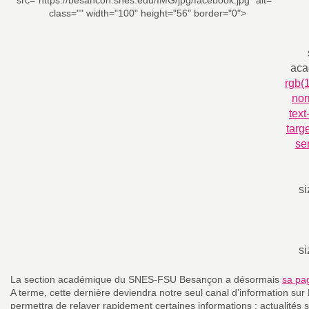
src="https://besancon.snes.edu/IMG/jpg/facebook.jpg" alt=""
class="" width="100" height="56" border="0">
aca
rgb(1
nor
text
targ
se
s
s
La section académique du SNES-FSU Besançon a désormais
sa pa
A terme, cette dernière deviendra notre seul canal d’information su
permettra de relayer rapidement certaines informations : actualités sy