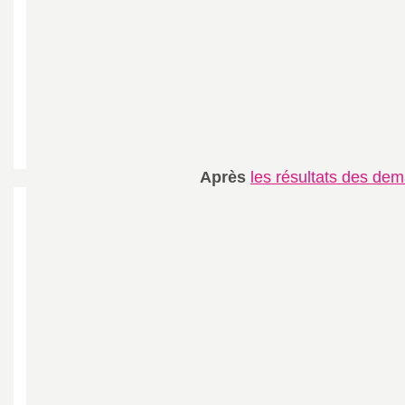
o
u
r
s
Après
les résultats des dem