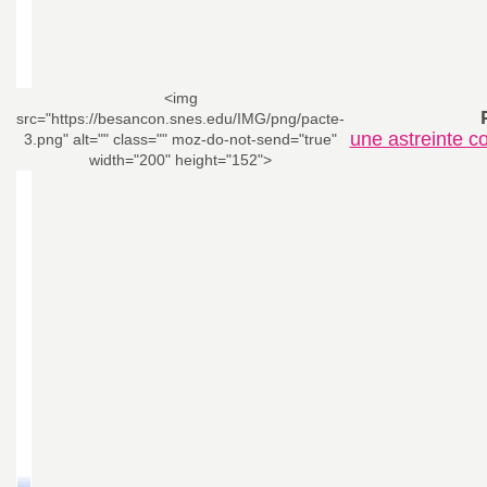
<img
src="https://besancon.snes.edu/IMG/png/pacte-
une astreinte c
3.png" alt="" class="" moz-do-not-send="true"
width="200" height="152">