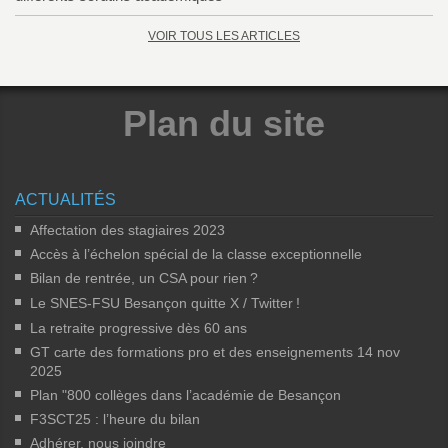
VOIR TOUS LES ARTICLES
Plan du site
ACTUALITÉS
Affectation des stagiaires 2023
Accès à l’échelon spécial de la classe exceptionnelle
Bilan de rentrée, un CSA pour rien
?
Le SNES-FSU Besançon quitte X / Twitter
!
La retraite progressive dès 60 ans
GT carte des formations pro et des enseignements 14 nov
2025
Plan "800 collèges dans l’académie de Besançon
F3SCT25 : l’heure du bilan
Adhérer, nous joindre