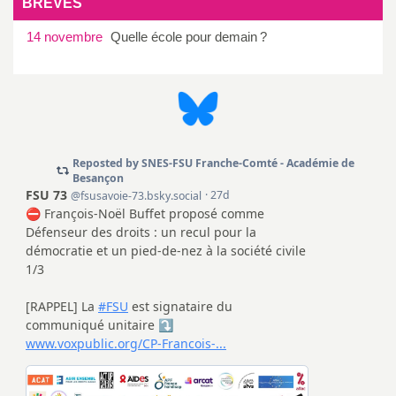
BRÈVES
é
14 novembre
Quelle école pour demain
?
O
r
l
é
a
n
s
T