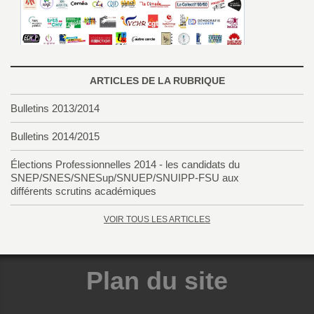
o
u
ARTICLES DE LA RUBRIQUE
r
Bulletins 2013/2014
s
Bulletins 2014/2015
Élections Professionnelles 2014 - les candidats du
SNEP/SNES/SNESup/SNUEP/SNUIPP-FSU aux
différents scrutins académiques
VOIR TOUS LES ARTICLES
Plan du site