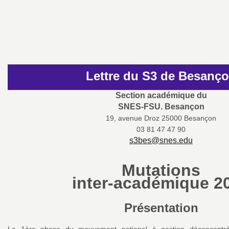
Imprimer
a
l'article
t
i
Lettre du S3 de Besanç
o
Section académique du
SNES-FSU. Besançon
19, avenue Droz 25000 Besançon
n
03 81 47 47 90
s3bes@snes.edu
a
Mutations
l
inter-académique 2
d
Présentation