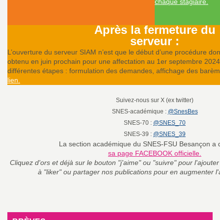
chaque stagiaire.
e
Après la fermeture du
c
serveur :
L’ouverture du serveur SIAM n’est que le début d’une procédure dont 
o
obtenu en juin prochain pour une affectation au 1er septembre 2024. 
différentes étapes : formulation des demandes, affichage des barè
lien.
n
Suivez-nous sur X (ex twitter)
d
SNES-académique :
@SnesBes
SNES-70 :
@SNES_70
d
SNES-39 :
@SNES_39
La section académique du SNES-FSU Besançon a 
sa page FACEBOOK officielle.
e
Cliquez d'ors et déjà sur le bouton "j'aime" ou "suivre" pour l'ajouter 
à "liker" ou partager nos publications pour en augmenter l'
g
r