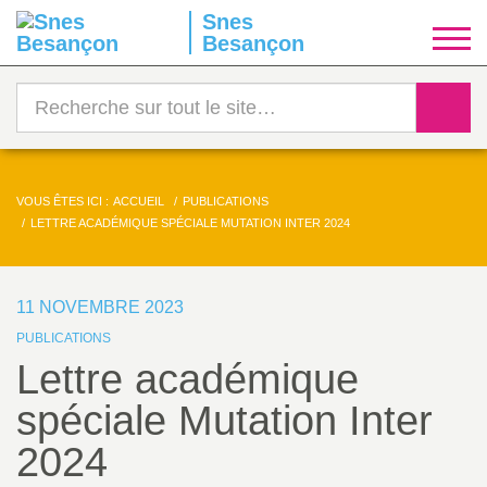
Snes
S
Besançon
y
Reche
n
d
VOUS ÊTES ICI :
ACCUEIL
PUBLICATIONS
LETTRE ACADÉMIQUE SPÉCIALE MUTATION INTER 2024
i
c
11 NOVEMBRE 2023
PUBLICATIONS
a
Lettre académique
spéciale Mutation Inter
t
2024
N