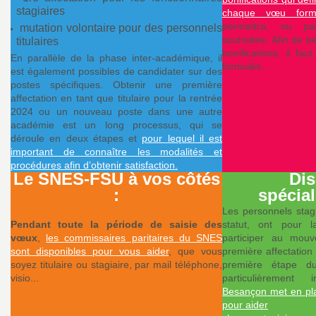
e
stagiaires
chaque vœu form
permettra, ou pas
mutation volontaire pour des personnels
m
souhaitée. Afin de 
titulaires
bonifications, il fa
En parallèle de la phase inter-académique, il
formulés...
est également possibles de candidater sur des
e
postes spécifiques. Obtenir une première
affectation en tant que titulaire pour la rentrée
n
2024 ou un nouveau poste dans une autre
académie est un long processus, qui se
déroule en deux étapes et
pour lequel il est
t
important de connaître les modalités et
procédures afin d’obtenir satisfaction.
Le SNES-FSU à vos côtés
Dis
s
:
spécia
Les personnels stagi
d
Pendant toute la période de saisie des
statut, ont pour la
vœux
,
les commissaires paritaires du SNES
participer au mou
sont disponibles pour vous aider
, que vous
première affectation 
e
soyez titulaire ou stagiaire, par mail téléphone,
première étape 
visio...
particulièrement
S
Besançon met en plac
pour aider