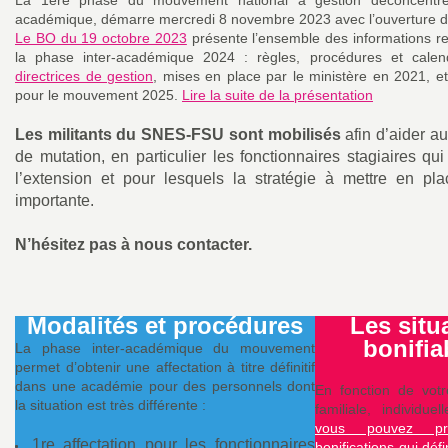
e
La 1ère phase du mouvement national à gestion déconcentré
académique, démarre mercredi 8 novembre 2023 avec l’ouverture d
Le BO du 19 octobre 2023
présente l’ensemble des informations re
s
la phase inter-académique 2024 : règles, procédures et calend
directrices de gestion
, mises en place par le ministère en 2021, e
E
pour le mouvement 2025.
Lire la suite de la présentation
Les militants du SNES-FSU sont mobilisés
afin d’aider 
n
de mutation, en particulier les fonctionnaires stagiaires q
l’extension et pour lesquels la stratégie à mettre en pla
s
importante.
N’hésitez pas à nous contacter.
e
i
Modalités et procédures
Les situ
bonifia
La phase inter-académique du mouvement
g
permet d’obtenir une affectation à titre définitif
dans une académie pour des personnels dont
En fonction de votre
n
la situation est très différente :
familiale, individu
vous pouvez pré
1re affectation pour les fonctionnaires
bonifications qui déf