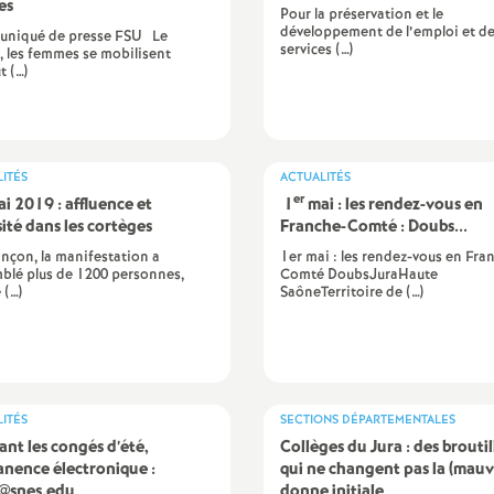
es
Pour la préservation et le
développement de l’emploi et d
niqué de presse FSU Le
services (…)
, les femmes se mobilisent
t (…)
ITÉS
ACTUALITÉS
er
i 2019 : affluence et
1
mai : les rendez-vous en
sité dans les cortèges
Franche-Comté : Doubs...
nçon, la manifestation a
1er mai : les rendez-vous en Fra
blé plus de 1200 personnes,
Comté DoubsJuraHaute
 (…)
SaôneTerritoire de (…)
ITÉS
SECTIONS DÉPARTEMENTALES
nt les congés d’été,
Collèges du Jura : des broutil
nence électronique :
qui ne changent pas la (mauv
@snes.edu
donne initiale