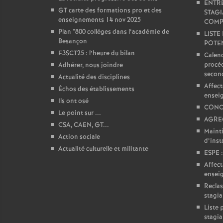
T
ENTRÉ
GT carte des formations pro et des
STAGI
enseignements 14 nov 2025
COMP
o
Plan "800 collèges dans l’académie de
LISTE
Besançon
POTEN
u
F3SCT25 : l’heure du bilan
Calend
procéd
Adhérer, nous joindre
secon
r
Actualité des disciplines
Affect
Échos des établissements
ensei
Ils ont osé
s
CONC
Le point sur ...
AGREG
CSA, CAEN, GT...
Mainti
Action sociale
d’insta
Actualité culturelle et militante
ESPE :
Affect
ensei
Reclas
stagia
Liste 
stagia