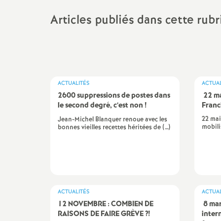
N
Ils ont osé
Articles publiés dans cette rub
Mutations
a
Le point sur ...
t
CSA, CAEN, GT...
i
Action sociale
ACTUALITÉS
ACTUAL
2600 suppressions de postes dans
22 ma
o
Actualité culturelle et
le second degré, c’est non
!
Fran
militante
22 mai
Jean-Michel Blanquer renoue avec les
n
mobili
bonnes vieilles recettes héritées de (…)
a
l
ACTUALITÉS
ACTUAL
d
12 NOVEMBRE : COMBIEN DE
8 mar
RAISONS DE FAIRE GRÈVE
?!
inter