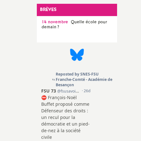
BRÈVES
e
14 novembre
Quelle école pour
c
demain
?
o
n
d
d
e
g