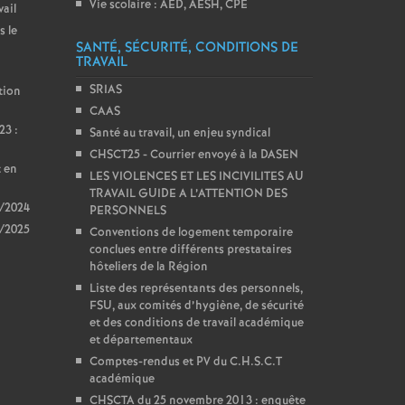
Vie scolaire : AED, AESH, CPE
vail
s le
SANTÉ, SÉCURITÉ, CONDITIONS DE
TRAVAIL
SRIAS
tion
CAAS
23 :
Santé au travail, un enjeu syndical
CHSCT25 - Courrier envoyé à la DASEN
t en
LES VIOLENCES ET LES INCIVILITES AU
TRAVAIL GUIDE A L’ATTENTION DES
3/2024
PERSONNELS
4/2025
Conventions de logement temporaire
conclues entre différents prestataires
hôteliers de la Région
Liste des représentants des personnels,
FSU, aux comités d’hygiène, de sécurité
et des conditions de travail académique
et départementaux
Comptes-rendus et PV du C.H.S.C.T
académique
CHSCTA du 25 novembre 2013 : enquête