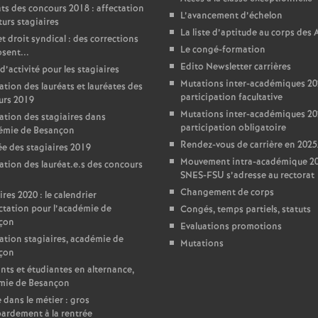
ts des concours 2018 : affectation
L’avancement d’échelon
turs stagiaires
La liste d’aptitude au corps des
t droit syndical : des corrections
Le congé-formation
sent...
Edito Newsletter carrières
d’activité pour les stagiaires
Mutations inter-académiques 20
ation des lauréats et lauréates des
participation facultative
urs 2019
Mutations inter-académiques 20
ation des stagiaires dans
participation obligatoire
démie de Besançon
Rendez-vous de carrière en 202
e des stagiaires 2019
Mouvement intra-académique 202
ation des lauréat.e.s des concours
SNES-FSU s’adresse au rectorat
Changement de corps
ires 2020 : le calendrier
ctation pour l’académie de
Congés, temps partiels, statuts
çon
Evaluations promotions
ation stagiaires, académie de
Mutations
çon
nts et étudiantes en alternance,
mie de Besançon
 dans le métier : gros
ardement à la rentrée