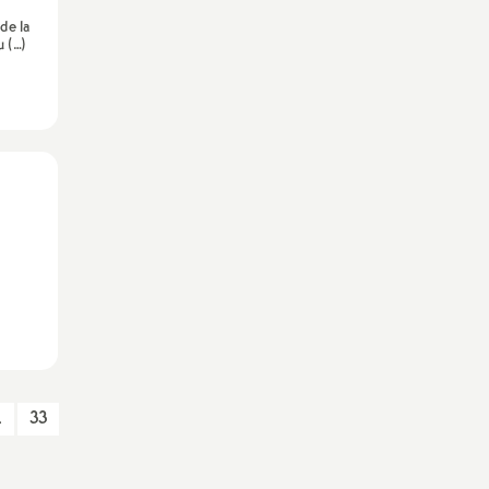
de la
 (…)
n
…
33