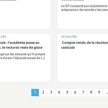
Le GT consacré aux ajustements 
préparation de rentrée s’est tenu
ITÉS
ACTUALITÉS
ule : l’académie passe au
Compte-rendu de la réunio
, le rectorat reste de glace
canicule
ogé sur les mesures qu’il compte
e durant l’épisode actuel de (…)
1
2
3
4
5
6
7
8
9