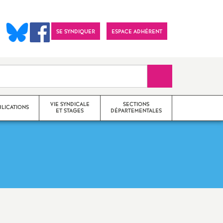
SE SYNDIQUER
ESPACE ADHÉRENT
Recherche sur le 
VIE SYNDICALE
SECTIONS
BLICATIONS
ET STAGES
DÉPARTEMENTALES
Actions
SNES 25 (Doubs)
Communiqués
SNES 39 (Jura)
Stages de formation
SNES 70 (Haute-Saône)
syndicale