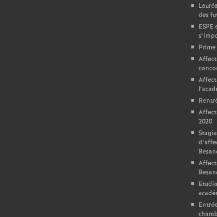
Lauréa
des fu
ESPE e
s’impo
Prime 
Affect
conco
Affect
l’aca
Rentré
Affect
2020
Stagia
d’affe
Besan
Affect
Besan
Etudia
acadé
Entrée
chamb