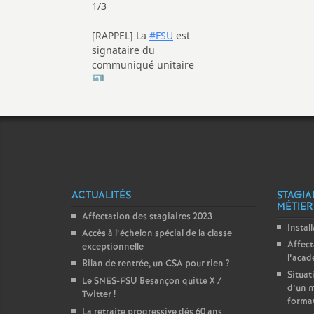
r
é
O
r
l
é
ACTUALITÉS
STAGIA
MÉTIER
a
Affectation des stagiaires 2023
Instal
Accès à l’échelon spécial de la classe
n
Affect
exceptionnelle
l’aca
Bilan de rentrée, un CSA pour rien
?
Situat
s
Le SNES-FSU Besançon quitte X /
d’un m
Twitter
!
forma
La retraite progressive dès 60 ans