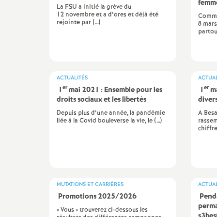
femm
e
La FSU a initié la grève du
12 novembre et a d’ores et déjà été
Commu
rejointe par (…)
8 mars
s
partou
E
n
ACTUALITÉS
ACTUAL
er
er
1
mai 2021 : Ensemble pour les
1
ma
droits sociaux et les libertés
diver
s
Depuis plus d’une année, la pandémie
A Besa
liée à la Covid bouleverse la vie, le (…)
rassem
e
chiffre
i
g
MUTATIONS ET CARRIÈRES
ACTUAL
Promotions 2025/2026
Penda
n
perma
« Vous » trouverez ci-dessous les
s3bes