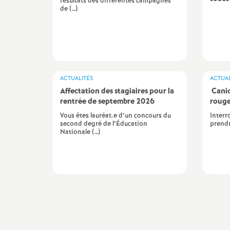
résultats des différentes campagnes
de (…)
e
m
e
ACTUALITÉS
ACTUAL
n
Affectation des stagiaires pour la
Canic
rentrée de septembre 2026
rouge
t
Vous êtes lauréat.e d’un concours du
Interr
second degré de l’Éducation
prendr
Nationale (…)
s
d
e
Imprimer
S
l'article