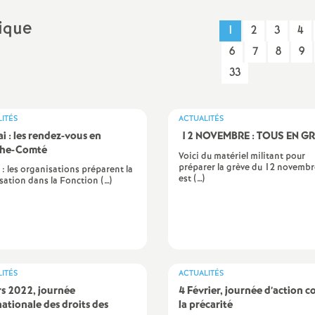
PsyEN-DCIO
rique
1
2
3
4
Retraités
6
7
8
9
33
TZR
Vie scolaire : AED, AESH, CPE
ITÉS
ACTUALITÉS
i : les rendez-vous en
12 NOVEMBRE : TOUS EN G
che-Comté
Voici du matériel militant pour
préparer la grève du 12 novembre
 : les organisations préparent la
est (…)
sation dans la Fonction (…)
ITÉS
ACTUALITÉS
s 2022, journée
4 Février, journée d’action c
nationale des droits des
la précarité