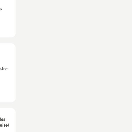
es
nche-
les
aise)