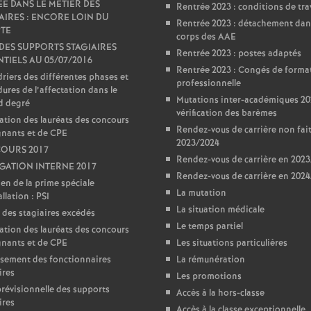
E DANS LE MÉTIER DES
Rentrée 2023 : conditions de tra
AIRES : ENCORE LOIN DU
Rentrée 2023 : détachement dan
TE
corps des AAE
 DES SUPPORTS STAGIAIRES
Rentrée 2023 : postes adaptés
TIELS AU 05/07/2016
Rentrée 2023 : Congés de forma
riers des différentes phases et
professionnelle
ures de l’affectation dans le
Mutations inter-académiques 20
d degré
vérification des barèmes
ation des lauréats des concours
Rendez-vous de carrière non fai
gnants et de CPE
2023/2024
OURS 2017
Rendez-vous de carrière en 202
ATION INTERNE 2017
Rendez-vous de carrière en 202
en de la prime spéciale
La mutation
llation : PSI
La situation médicale
 des stagiaires excédés
Le temps partiel
ation des lauréats des concours
gnants et de CPE
Les situations particulières
sement des fonctionnaires
La rémunération
ires
Les promotions
prévisionnelle des supports
Accès à la hors-classe
ires
Accès à la classe exceptionnelle