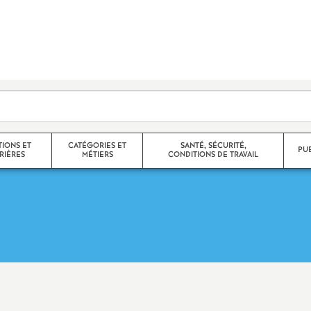
TIONS ET
CATÉGORIES ET
SANTÉ, SÉCURITÉ,
PU
RIÈRES
MÉTIERS
CONDITIONS DE TRAVAIL
e corps
Agrégés
 partiels,
Certifiés
Non Titulaires
promotions