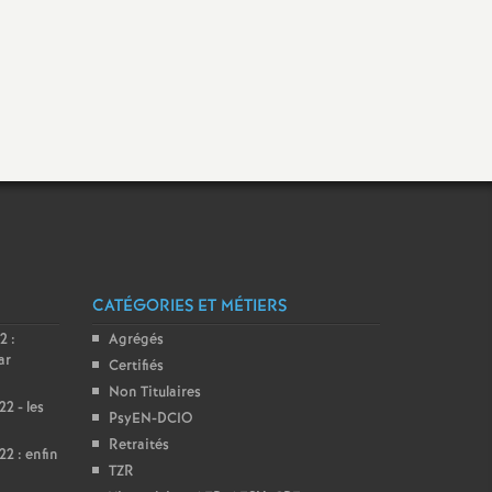
CATÉGORIES ET MÉTIERS
2 :
Agrégés
ar
Certifiés
Non Titulaires
2 - les
PsyEN-DCIO
Retraités
2 : enfin
TZR