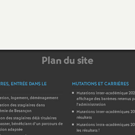
Plan du site
IRES, ENTRÉE DANS LE
MUTATIONS ET CARRIÈRES
Mutations inter-académique 202
lation, logement, déménagement
affichage des barèmes retenus p
l’administration
ation des stagiaires dans
démie de Besançon
Mutations inter-académiques 202
résultats
ion des stagiaires déjà titulaires
aster, bénéficiant d’un parcours de
Mutations intra-académiques 202
tion adaptée
les résultats
!