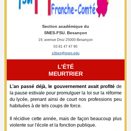
e
s
E
Section académique du
SNES-FSU. Besançon
19, avenue Droz 25000 Besançon
n
03 81 47 47 90
s3bes@snes.edu
s
L'ÉTÉ
e
MEURTRIER
i
L’an passé déjà, le gouvernement avait profité
de
la pause estivale pour promulguer la loi sur la réforme
du lycée, prenant ainsi de court nos professions peu
g
habituées à de tels coups de force.
n
Il récidive cette année, mais de façon beaucoup plus
violente sur l'école et la fonction publique.