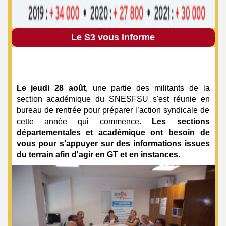
é
O
Le S3 vous informe
r
l
Le jeudi 28 août
, une partie des militants de la
section académique du SNESFSU s'est réunie en
bureau de rentrée pour préparer l’action syndicale de
é
cette année qui commence.
Les sections
départementales et académique ont besoin de
a
vous pour s'appuyer sur des informations issues
du terrain afin d'agir en GT et en instances.
n
s
T