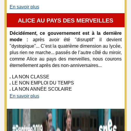
e
En savoir plus
m
ALICE AU PAYS DES MERVEILLES
e
Décidément, ce gouvernement est à la dernière
mode :
après avoir été "disruptif" il devient
n
"dystopique"... C’est la quatrième dimension au lycée,
plus rien ne marche... passés de l’autre côté du miroir,
comme Alice au pays des merveilles, nous courons
t
éternellement après des non-anniversaires...
s
LA NON CLASSE
LE NON EMPLOI DU TEMPS
d
LA NON ANNÉE SCOLAIRE
En savoir plus
e
S