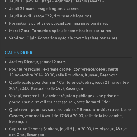
Jeudi 17 janvier : stage «
Agir dans l’établissement
»
Jeudi 21 mars : stage langues vivantes
Jeudi 4 avril : stage TZR, droits et obligations
Formations syndicales spécial commissaires paritaires
Mardi 7 mai Formation spéciale commissaires paritaires
Vendredi 7 juin Formation spéciale commissaires paritaires
CALENDRIER
Ateliers Ricoeur, samedi 2 mars
Pour faire reculer l’extrème droite : conférence/débat mardi
12 novembre 2024, 20:00, salle Proudhon, Kursaal, Besançon
Quelle école pour demain
? Conférence/débat, jeudi 21 novembre
2024, 20:00, Kursaal (salle Ory), Besançon
Vesoul, mercredi 15 janvier : réunion publique «
Une prise de
pouvoir sur le travail est nécessaire
», avec Bernard Friot
Quel avenir pour nos services publics
? Rencontre-débat avec Lucie
Castets, vendredi 4 avril de 17:45 à 20:00, salle de la Malcombe,
Besançon
Capitaine Thomas Sankara, jeudi 5 juin 20:00, Les oiseaux, 48 rue
des Cras, Besançon