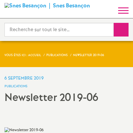
Snes Besançon
S
y
Reche
n
d
VOUS ÊTES ICI :
ACCUEIL
PUBLICATIONS
NEWSLETTER 2019-06
i
6 SEPTEMBRE 2019
c
PUBLICATIONS
Newsletter 2019-06
a
Imprimer
t
l'article
N