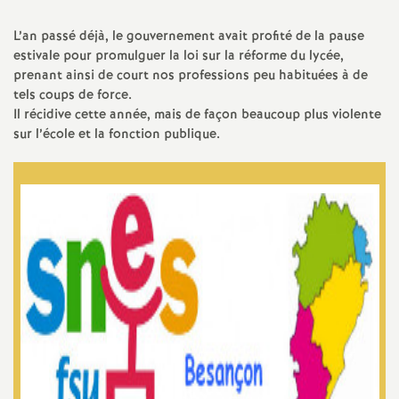
a
L’an passé déjà, le gouvernement avait profité de la pause
estivale pour promulguer la loi sur la réforme du lycée,
t
prenant ainsi de court nos professions peu habituées à de
tels coups de force.
Il récidive cette année, mais de façon beaucoup plus violente
i
sur l’école et la fonction publique.
o
n
a
l
d