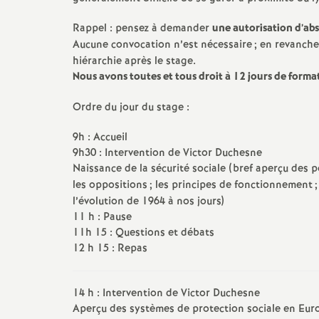
e
Rappel : pensez à demander
une autorisation d’abs
s
Aucune convocation n’est nécessaire
; en revanche
hiérarchie après le stage.
Nous avons toutes et tous droit à 12 jours de format
E
Ordre du jour du stage :
n
9h : Accueil
s
9h30 : Intervention de Victor Duchesne
Naissance de la sécurité sociale (bref aperçu des p
les oppositions
; les principes de fonctionnement
e
l’évolution de 1964 à nos jours)
11 h : Pause
i
11h 15 : Questions et débats
12 h 15 : Repas
g
14 h : Intervention de Victor Duchesne
n
Aperçu des systèmes de protection sociale en Eur