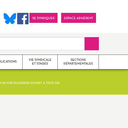
SE SYNDIQUER
ESPACE ADHÉRENT
Recherche sur le 
VIE SYNDICALE
SECTIONS
BLICATIONS
ET STAGES
DÉPARTEMENTALES
AR VICTOR DUCHESNE OUVERT À TOUS.TES
Actions
SNES 25 (Doubs)
Communiqués
SNES 39 (Jura)
Imprimer
Stages de formation
SNES 70 (Haute-Saône)
l'article
syndicale