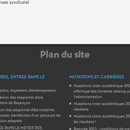
nses syndicale)
Plan du site
IRES, ENTRÉE DANS LE
MUTATIONS ET CARRIÈRES
Mutations inter-académique 202
lation, logement, déménagement
affichage des barèmes retenus p
l’administration
ation des stagiaires dans
démie de Besançon
Mutations inter-académiques 202
résultats
ion des stagiaires déjà titulaires
aster, bénéficiant d’un parcours de
Mutations intra-académiques 202
tion adaptée
les résultats
!
E DANS LE MÉTIER DES
Rentrée 2023 : conditions de tra