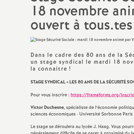
N
18 novembre ani
Ils ont osé
Mutations
a
ouvert à tous.tes
Le point sur ...
t
CSA, CAEN, GT...
i
Action sociale
Dans le cadre des 80 ans de la Sé
o
un stage syndical le mardi 18 nov
Actualité culturelle et
la connaitre
!
militante
n
STAGE SYNDICAL «
LES 80 ANS DE LA SÉCURITÉ SO
a
Pour vous inscrire :
https://framaforms.org/inscri
l
Victor Duchesne
, spécialiste de l’économie politiq
sciences économiques
·
Université Sorbonne Paris 
d
Le stage se déroulera au lycée J. Haag. Vous pourrez
généralement difficile de se garer à proximité du l