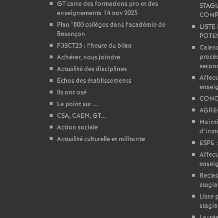
GT carte des formations pro et des
STAGI
enseignements 14 nov 2025
e
COMP
Plan "800 collèges dans l’académie de
LISTE
Besançon
POTEN
c
F3SCT25 : l’heure du bilan
Calend
procéd
Adhérer, nous joindre
o
secon
Actualité des disciplines
Affect
Échos des établissements
ensei
n
Ils ont osé
CONC
Le point sur ...
AGREG
d
CSA, CAEN, GT...
Mainti
Action sociale
d’insta
d
Actualité culturelle et militante
ESPE :
Affect
e
ensei
Reclas
stagia
g
Liste 
stagia
Lauréa