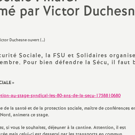
mé par Victor Duches
PsyEN-DCIO
Retraités
TZR
Vie scolaire : AED, AESH, CPE
curité Sociale, la FSU et Solidaires organis
embre. Pour bien défendre la Sécu, il faut 
CIALE
»
ption-au-stage-syndical-les-80-ans-de-la-secu-1758810680
ue de la santé et de la protection sociale, maître de conférences e
Nord, animera ce stage.
, si vous le souhaitez, déjeuner à la cantine. Attention, il est
ycée mais celui-ci est desservi par les transports en commun.