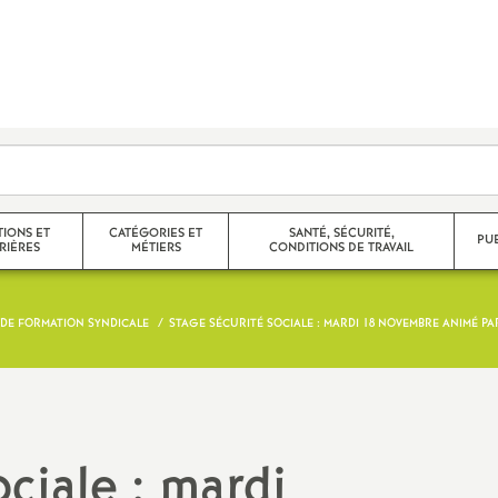
TIONS ET
CATÉGORIES ET
SANTÉ, SÉCURITÉ,
PU
RIÈRES
MÉTIERS
CONDITIONS DE TRAVAIL
 DE FORMATION SYNDICALE
STAGE SÉCURITÉ SOCIALE : MARDI 18 NOVEMBRE ANIMÉ P
e corps
Agrégés
 partiels,
Certifiés
Non Titulaires
ciale : mardi
promotions