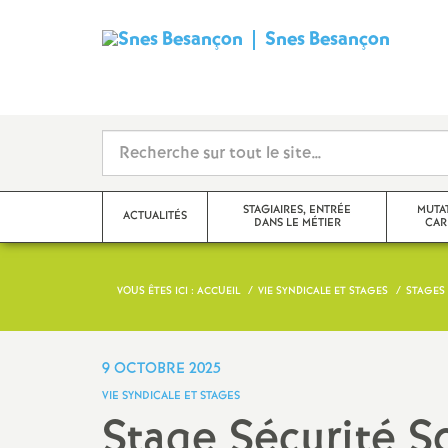
Snes Besançon
S
y
n
d
STAGIAIRES, ENTRÉE
MUTA
ACTUALITÉS
DANS LE MÉTIER
CAR
i
c
VOUS ÊTES ICI :
ACCUEIL
VIE SYNDICALE ET STAGES
STAGES
Adhérer, nous joindre
Changement d
a
Actualité des disciplines
Congés, temps
9 OCTOBRE 2025
statuts
t
VIE SYNDICALE ET STAGES
Échos des établissements
Stage Sécurité So
Evaluations 