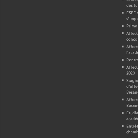
r
des fu
é
ESPE e
s’impo
Prime 
O
Affect
conco
r
Affect
l’aca
l
Rentré
Affect
2020
é
Stagia
d’affe
a
Besan
Affect
Besan
n
Etudia
acadé
s
Entrée
chamb