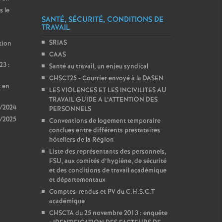
s le
SANTÉ, SÉCURITÉ, CONDITIONS DE
TRAVAIL
SRIAS
tion
CAAS
23 :
Santé au travail, un enjeu syndical
CHSCT25 - Courrier envoyé à la DASEN
t en
LES VIOLENCES ET LES INCIVILITES AU
TRAVAIL GUIDE A L’ATTENTION DES
3/2024
PERSONNELS
4/2025
Conventions de logement temporaire
conclues entre différents prestataires
hôteliers de la Région
Liste des représentants des personnels,
FSU, aux comités d’hygiène, de sécurité
et des conditions de travail académique
et départementaux
Comptes-rendus et PV du C.H.S.C.T
académique
CHSCTA du 25 novembre 2013 : enquête