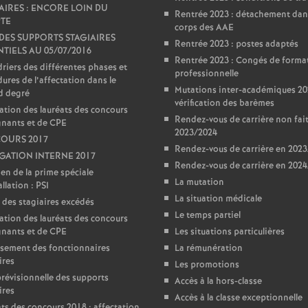
AIRES : ENCORE LOIN DU
Rentrée 2023 : détachement dan
TE
corps des AAE
 DES SUPPORTS STAGIAIRES
Rentrée 2023 : postes adaptés
TIELS AU 05/07/2016
Rentrée 2023 : Congés de forma
riers des différentes phases et
professionnelle
ures de l’affectation dans le
Mutations inter-académiques 20
d degré
vérification des barèmes
ation des lauréats des concours
Rendez-vous de carrière non fai
gnants et de CPE
2023/2024
OURS 2017
Rendez-vous de carrière en 202
ATION INTERNE 2017
Rendez-vous de carrière en 202
en de la prime spéciale
La mutation
llation : PSI
La situation médicale
 des stagiaires excédés
Le temps partiel
ation des lauréats des concours
gnants et de CPE
Les situations particulières
sement des fonctionnaires
La rémunération
ires
Les promotions
prévisionnelle des supports
Accès à la hors-classe
ires
Accès à la classe exceptionnelle
ts des concours 2018 : affectation