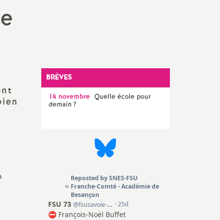
ne
SNES 90 (T. de Belfort)
Congrès, instances et
élections internes
Elections professionnelles
BRÈVES
ent
14 novembre
Quelle école pour
bien
demain
?
n