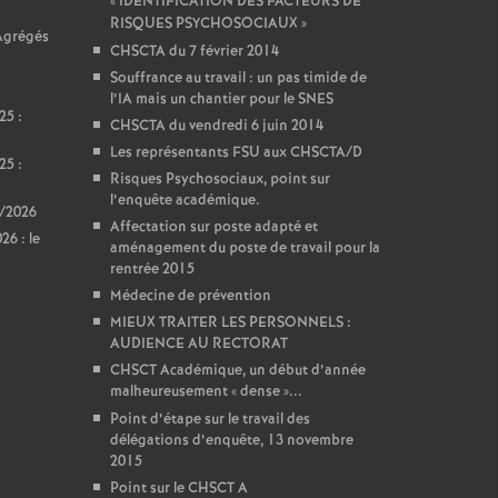
«
IDENTIFICATION DES FACTEURS DE
RISQUES PSYCHOSOCIAUX
»
 Agrégés
CHSCTA du 7 février 2014
Souffrance au travail : un pas timide de
l’IA mais un chantier pour le SNES
25 :
CHSCTA du vendredi 6 juin 2014
Les représentants FSU aux CHSCTA/D
25 :
Risques Psychosociaux, point sur
l’enquête académique.
5/2026
Affectation sur poste adapté et
6 : le
aménagement du poste de travail pour la
rentrée 2015
Médecine de prévention
MIEUX TRAITER LES PERSONNELS :
AUDIENCE AU RECTORAT
CHSCT Académique, un début d’année
malheureusement «
dense
»...
Point d’étape sur le travail des
délégations d’enquête, 13 novembre
2015
Point sur le CHSCT A