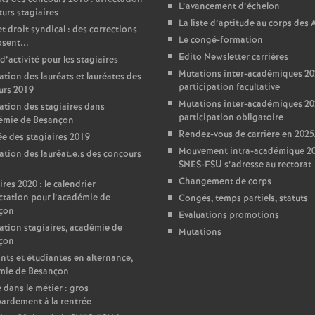
L’avancement d’échelon
turs stagiaires
La liste d’aptitude au corps des
t droit syndical : des corrections
Le congé-formation
sent...
Edito Newsletter carrières
d’activité pour les stagiaires
Mutations inter-académiques 20
ation des lauréats et lauréates des
participation facultative
urs 2019
Mutations inter-académiques 20
ation des stagiaires dans
participation obligatoire
démie de Besançon
Rendez-vous de carrière en 202
e des stagiaires 2019
Mouvement intra-académique 202
ation des lauréat.e.s des concours
SNES-FSU s’adresse au rectorat
Changement de corps
ires 2020 : le calendrier
ctation pour l’académie de
Congés, temps partiels, statuts
çon
Evaluations promotions
ation stagiaires, académie de
Mutations
çon
nts et étudiantes en alternance,
mie de Besançon
 dans le métier : gros
ardement à la rentrée