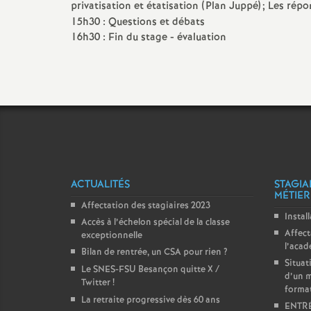
privatisation et étatisation (Plan Juppé)
; Les répo
e
15h30 : Questions et débats
16h30 : Fin du stage - évaluation
m
e
n
t
ACTUALITÉS
STAGIA
s
MÉTIER
Affectation des stagiaires 2023
Instal
Accès à l’échelon spécial de la classe
d
Affect
exceptionnelle
l’aca
Bilan de rentrée, un CSA pour rien
?
e
Situat
Le SNES-FSU Besançon quitte X /
d’un m
Twitter
!
forma
S
La retraite progressive dès 60 ans
ENTRÉ