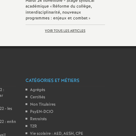
Mardi 24 novembre - Stage syndical
académique «
Réforme du collège,
interdisciplinarité, nouveaux
programmes : enjeux et combat
»
VOIR TOUS LES ARTICLES
CATÉGORIES ET MÉTIERS
2 :
Agrégés
ar
Certifiés
Non Titulaires
2 - les
PsyEN-DCIO
Retraités
2 : enfin
TZR
Vie scolaire : AED, AESH, CPE
vail