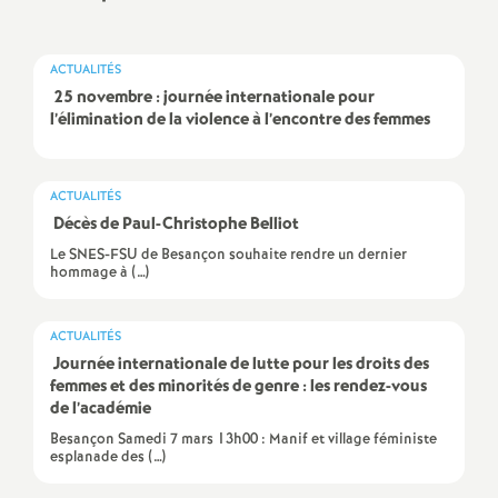
a
ACTUALITÉS
t
25 novembre : journée internationale pour
l’élimination de la violence à l’encontre des femmes
i
ACTUALITÉS
o
Décès de Paul-Christophe Belliot
Le SNES-FSU de Besançon souhaite rendre un dernier
n
hommage à (…)
a
ACTUALITÉS
Journée internationale de lutte pour les droits des
l
femmes et des minorités de genre : les rendez-vous
de l’académie
d
Besançon Samedi 7 mars 13h00 : Manif et village féministe
esplanade des (…)