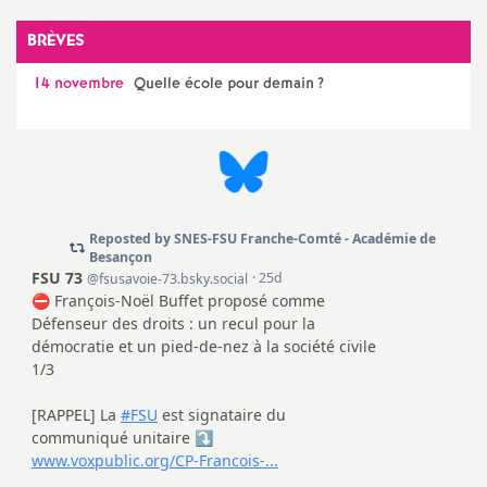
e
BRÈVES
m
14 novembre
Quelle école pour demain
?
e
n
t
s
d
e
S