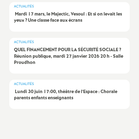
e
ACTUALITÉS
s
Mardi 17 mars, le Majectic, Vesoul : Et si on levait les
yeux
? Une classe face aux écrans
E
ACTUALITÉS
n
QUEL FINANCEMENT POUR LA SÉCURITÉ SOCIALE
?
Réunion publique, mardi 27 janvier 2026 20 h - Salle
s
Proudhon
e
ACTUALITÉS
i
Lundi 30 juin 17:00, théâtre de l’Espace : Chorale
parents enfants enseignants
g
n
Imprimer
l'article