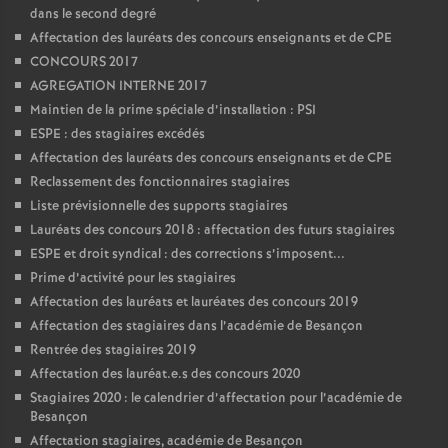
dans le second degré
o
Affectation des lauréats des concours enseignants et de CPE
CONCOURS 2017
u
AGREGATION INTERNE 2017
Maintien de la prime spéciale d’installation : PSI
r
ESPE : des stagiaires excédés
Affectation des lauréats des concours enseignants et de CPE
Reclassement des fonctionnaires stagiaires
s
Liste prévisionnelle des supports stagiaires
Lauréats des concours 2018 : affectation des futurs stagiaires
ESPE et droit syndical : des corrections s’imposent...
Prime d’activité pour les stagiaires
Affectation des lauréats et lauréates des concours 2019
Affectation des stagiaires dans l’académie de Besançon
Rentrée des stagiaires 2019
Affectation des lauréat.e.s des concours 2020
Stagiaires 2020 : le calendrier d’affectation pour l’académie de
Besançon
Affectation stagiaires, académie de Besançon