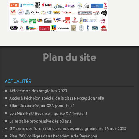
e
c
o
n
Plan du site
d
ACTUALITÉS
d
Affectation des stagiaires 2023
e
Accès à l’échelon spécial de la classe exceptionnelle
Bilan de rentrée, un CSA pour rien
?
Le SNES-FSU Besançon quitte X / Twitter
!
g
La retraite progressive dès 60 ans
GT carte des formations pro et des enseignements 14 nov 2025
r
Plan "800 collèges dans l’académie de Besançon