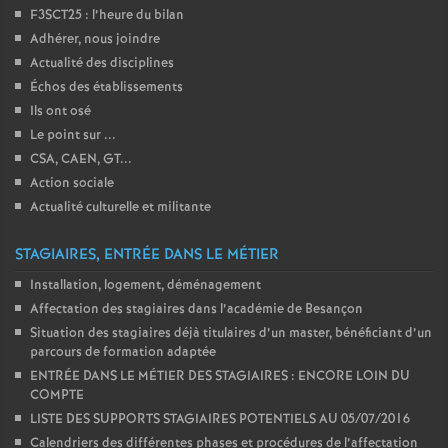
F3SCT25 : l’heure du bilan
é
Adhérer, nous joindre
Actualité des disciplines
O
Échos des établissements
Ils ont osé
r
Le point sur ...
CSA, CAEN, GT...
l
Action sociale
Actualité culturelle et militante
é
STAGIAIRES, ENTRÉE DANS LE MÉTIER
a
Installation, logement, déménagement
Affectation des stagiaires dans l’académie de Besançon
n
Situation des stagiaires déjà titulaires d’un master, bénéficiant d’un
parcours de formation adaptée
ENTRÉE DANS LE MÉTIER DES STAGIAIRES : ENCORE LOIN DU
s
COMPTE
LISTE DES SUPPORTS STAGIAIRES POTENTIELS AU 05/07/2016
T
Calendriers des différentes phases et procédures de l’affectation