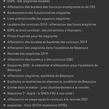
ESPE : des stagiaires excédés
Affectation des lauréats des concours enseignants et de CPE
o
Reclassement des fonctionnaires stagiaires
Liste prévisionnelle des supports stagiaires
u
Lauréats des concours 2018 : affectation des futurs stagiaires
ESPE et droit syndical : des corrections s’imposent...
r
Prime d’activité pour les stagiaires
Affectation des lauréats et lauréates des concours 2019
s
Affectation des stagiaires dans l’académie de Besançon
Rentrée des stagiaires 2019
Affectation des lauréat.e.s des concours 2020
Stagiaires 2020 : le calendrier d’affectation pour l’académie de
Besançon
Affectation stagiaires, académie de Besançon
Etudiants et étudiantes en alternance, académie de Besançon
Entrée dans le métier : gros chambardement à la rentrée
Stagiaires 2° degré : le SNES-FSU à vos cotés
!
Affectation en stage après le concours à la rentrée 2022
stagiaires : Visio ZOOM mutations INTRA