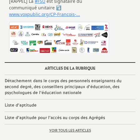
e
m
e
n
t
ARTICLES DE LA RUBRIQUE
s
Détachement dans le corps des personnels enseignants du
second degré, des conseillers principaux d’éducation, des
psychologues de l’éducation nationale
d
Liste d’aptitude
e
Liste d’aptitude pour l’accès au corps des Agrégés
S
VOIR TOUS LES ARTICLES