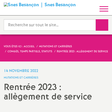
Snes Besançon
S
y
Reche
n
d
VOUS ÊTES ICI :
ACCUEIL
MUTATIONS ET CARRIÈRES
CONGÉS, TEMPS PARTIELS, STATUTS
RENTRÉE 2023 : ALLÈGEMENT DE SERVICE
i
c
14 NOVEMBRE 2022
MUTATIONS ET CARRIÈRES
a
Rentrée 2023 :
allègement de service
t
N
Imprimer
l'article