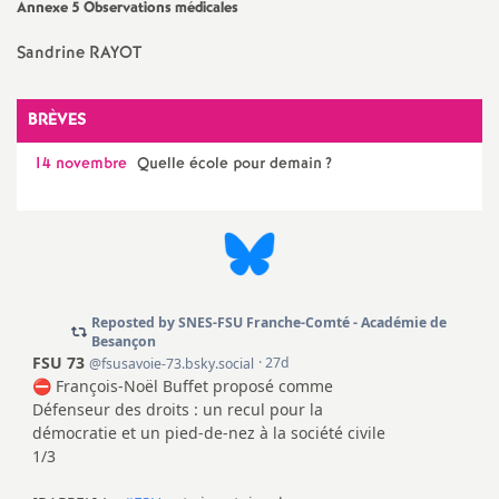
e
Annexe 5 Observations médicales
s
Sandrine RAYOT
E
BRÈVES
n
14 novembre
Quelle école pour demain
?
s
e
i
g
n