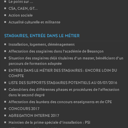
Le point sur ...
é
CSA, CAEN, GT...
Action sociale
O
Actualité culturelle et militante
r
STAGIAIRES, ENTRÉE DANS LE MÉTIER
Installation, logement, déménagement
l
Affectation des stagiaires dans l’académie de Besançon
Situation des stagiaires déjà titulaires d’un master, bénéficiant d’un
parcours de formation adaptée
é
ENTRÉE DANS LE MÉTIER DES STAGIAIRES : ENCORE LOIN DU
COMPTE
a
LISTE DES SUPPORTS STAGIAIRES POTENTIELS AU 05/07/2016
Calendriers des différentes phases et procédures de l’affectation
n
dans le second degré
Affectation des lauréats des concours enseignants et de CPE
s
CONCOURS 2017
AGREGATION INTERNE 2017
T
Maintien de la prime spéciale d’installation : PSI