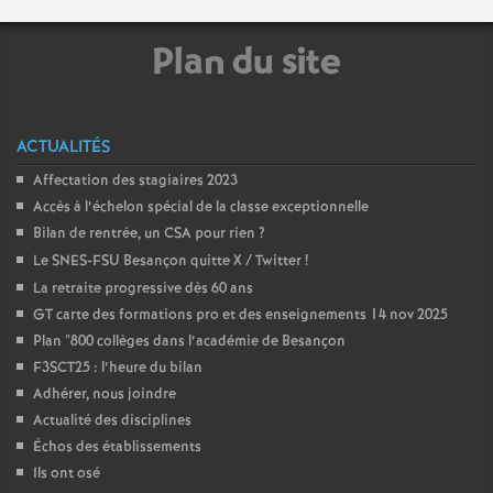
e
Plan du site
c
o
ACTUALITÉS
n
Affectation des stagiaires 2023
Accès à l’échelon spécial de la classe exceptionnelle
Bilan de rentrée, un CSA pour rien
?
d
Le SNES-FSU Besançon quitte X / Twitter
!
La retraite progressive dès 60 ans
d
GT carte des formations pro et des enseignements 14 nov 2025
Plan "800 collèges dans l’académie de Besançon
e
F3SCT25 : l’heure du bilan
Adhérer, nous joindre
g
Actualité des disciplines
Échos des établissements
r
Ils ont osé